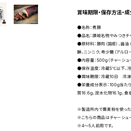
賞味期限・保存方法・成
●名称：煮豚
●品名：讃岐名物やみつき
●原材料：豚肉（国産）、醤油
醂、ニンニク、希少糖（アルロ
●内容量：500g（チャーシュ
●保存温度：冷蔵5℃以下、冷
●賞味期限：冷蔵10日 冷
●栄養成分表示：100g当たり 
質16.6g、炭水化物16.1g
※製造所内で蕎麦粉を使った
※こちらの商品はチャーシュ
※4〜5人前用です。