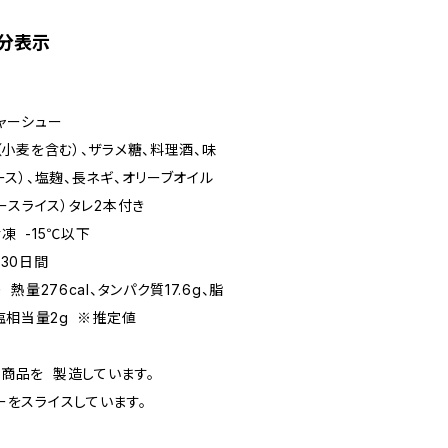
分表示
チャーシュー
（小麦を含む）、ザラメ糖、料理酒、味
ース）、塩麹、長ネギ、オリーブオイル
ースライス）タレ2本付き
凍 -15℃以下
凍30日間
熱量276cal、タンパク質17.6g、脂
、食塩相当量2g ※推定値
商品を 製造しています。
ーをスライスしています。