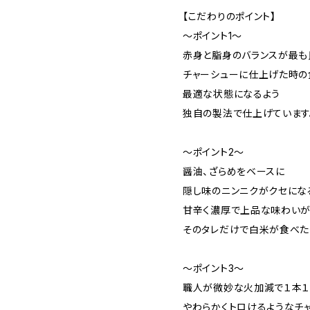
【こだわりのポイント】
〜ポイント1〜
赤身と脂身のバランスが最も
チャーシューに仕上げた時の
最適な状態になるよう
独自の製法で仕上げています
〜ポイント2〜
醤油、ざらめをベースに
隠し味のニンニクがクセにな
甘辛く濃厚で上品な味わい
そのタレだけで白米が食べた
〜ポイント3〜
職人が微妙な火加減で１本
やわらかくトロけるようなチ