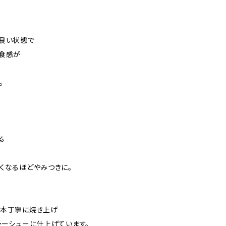
良い状態で
食感が
。
る
が
くなるほどやみつきに。
１本丁寧に焼き上げ
ャーシューに仕上げています。