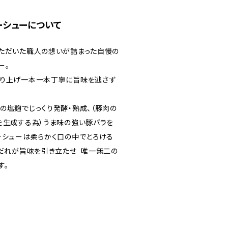
ーシューについて
ただいた職人の想いが詰まった自慢の
ー。
作り上げ一本一本丁寧に旨味を逃さず
の塩麹でじっくり発酵・熟成、（豚肉の
を生成する為）うま味の強い豚バラを
ーシューは柔らかく口の中でとろける
だれが旨味を引き立たせ 唯一無二の
す。